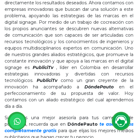
directamente los resultados deseados. Ahora contamos con
empresas innovadoras que buscan dar una solución a este
problema, apoyando las estrategias de las marcas en el
digital signage. Por medio de un trabajo de cocreación con
los propios anunciantes se descubren nuevas alternativas
de comunicación que son capaces de ser articuladas con
recursos tecnológicos y los conocimientos de ingenieros y
equipos multidisciplinarios expertos en comunicación. Uno
de nuestros grandes aliados estratégicos, que promueve la
constante innovación y que apoya a las marcas en el digital
signage es
PubliciTv
, líder en Colombia en desarrollar
estrategias innovadoras y divertidas con recursos
tecnológicos.
PubliciTv
como un gran creyente de la
innovación ha acompañado a
DóndePauto
en el
perfeccionamiento de su propuesta de valor. Hoy
contamos con un aliado estratégico del cual aprendemos
día a día.
Si quieres una mejor asesoría para tus campañas de
publicidad, recuerda que en
DóndePauto
te asesoramos
completamente gratis
para que elijas los mejores medios
publicitarios que hagan crecer tu negocio.