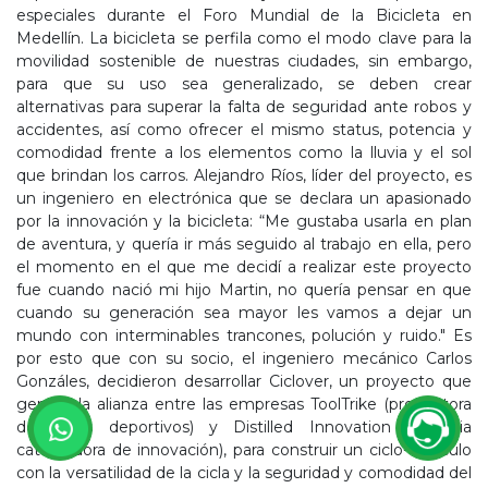
especiales durante el Foro Mundial de la Bicicleta en
Medellín. La bicicleta se perfila como el modo clave para la
movilidad sostenible de nuestras ciudades, sin embargo,
para que su uso sea generalizado, se deben crear
alternativas para superar la falta de seguridad ante robos y
accidentes, así como ofrecer el mismo status, potencia y
comodidad frente a los elementos como la lluvia y el sol
que brindan los carros. Alejandro Ríos, líder del proyecto, es
un ingeniero en electrónica que se declara un apasionado
por la innovación y la bicicleta: “Me gustaba usarla en plan
de aventura, y quería ir más seguido al trabajo en ella, pero
el momento en el que me decidí a realizar este proyecto
fue cuando nació mi hijo Martin, no quería pensar en que
cuando su generación sea mayor les vamos a dejar un
mundo con interminables trancones, polución y ruido." Es
por esto que con su socio, el ingeniero mecánico Carlos
Gonzáles, decidieron desarrollar Ciclover, un proyecto que
generó la alianza entre las empresas ToolTrike (productora
de trikes deportivos) y Distilled Innovation (agencia
catalizadora de innovación), para construir un ciclo-vehículo
con la versatilidad de la cicla y la seguridad y comodidad del