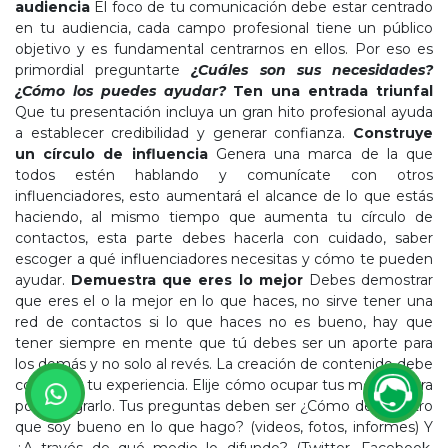
audiencia
El foco de tu comunicación debe estar centrado
en tu audiencia, cada campo profesional tiene un público
objetivo y es fundamental centrarnos en ellos. Por eso es
primordial preguntarte
¿Cuáles son sus necesidades?
¿Cómo los puedes ayudar?
Ten una entrada triunfal
Que tu presentación incluya un gran hito profesional ayuda
a establecer credibilidad y generar confianza.
Construye
un círculo de influencia
Genera una marca de la que
todos estén hablando y comunícate con otros
influenciadores, esto aumentará el alcance de lo que estás
haciendo, al mismo tiempo que aumenta tu círculo de
contactos, esta parte debes hacerla con cuidado, saber
escoger a qué influenciadores necesitas y cómo te pueden
ayudar.
Demuestra que eres lo mejor
Debes demostrar
que eres el o la mejor en lo que haces, no sirve tener una
red de contactos si lo que haces no es bueno, hay que
tener siempre en mente que tú debes ser un aporte para
los demás y no solo al revés. La creación de contenido debe
confirmar tu experiencia. Elije cómo ocupar tus medios para
poder lograrlo. Tus preguntas deben ser ¿Cómo demuestro
que soy bueno en lo que hago? (videos, fotos, informes) Y
¿A través de qué medio lo difundo? (Twitter, Facebook,