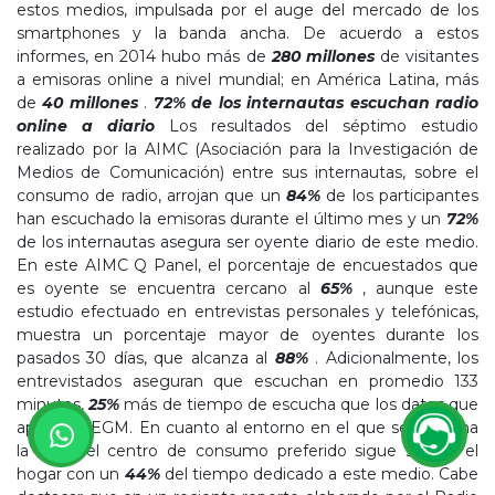
estos medios, impulsada por el auge del mercado de los
smartphones y la banda ancha. De acuerdo a estos
informes, en 2014 hubo más de
280 millones
de visitantes
a emisoras online a nivel mundial; en América Latina, más
de
40 millones
.
72% de los internautas escuchan radio
online a diario
Los resultados del séptimo estudio
realizado por la AIMC (Asociación para la Investigación de
Medios de Comunicación) entre sus internautas, sobre el
consumo de radio, arrojan que un
84%
de los participantes
han escuchado la emisoras durante el último mes y un
72%
de los internautas asegura ser oyente diario de este medio.
En este AIMC Q Panel, el porcentaje de encuestados que
es oyente se encuentra cercano al
65%
, aunque este
estudio efectuado en entrevistas personales y telefónicas,
muestra un porcentaje mayor de oyentes durante los
pasados 30 días, que alcanza al
88%
. Adicionalmente, los
entrevistados aseguran que escuchan en promedio 133
minutos,
25%
más de tiempo de escucha que los datos que
aporta el EGM. En cuanto al entorno en el que se escucha
la radio, el centro de consumo preferido sigue siendo el
hogar con un
44%
del tiempo dedicado a este medio. Cabe