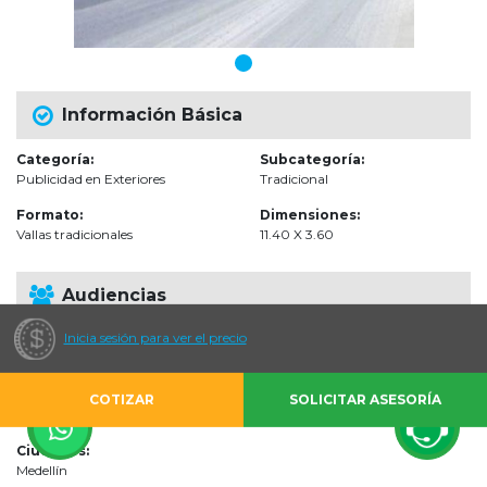
Información Básica
Categoría:
Subcategoría:
Publicidad en Exteriores
Tradicional
Formato:
Dimensiones:
Vallas tradicionales
11.40 X 3.60
Audiencias
Inicia sesión para ver el precio
Escenarios de impacto:
Vías Públicas
Impactos estimados:
COTIZAR
SOLICITAR ASESORÍA
0 por Mes
Ciudades:
Medellín