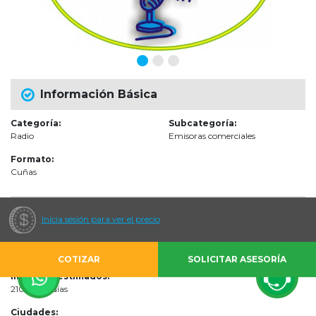
Información Básica
Categoría:
Subcategoría:
Radio
Emisoras comerciales
Formato:
Cuñas
Audiencias
Inicia sesión para ver el precio
Escenarios de impacto:
Directo al Hogar (Revistas, Radio y TV)
COTIZAR
SOLICITAR ASESORÍA
Impactos estimados:
210 por 15 días
Ciudades: