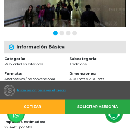
Información Básica
Categoría:
Subcategoría:
Publicidad en Interiores
Tradicional
Formato:
Dimensiones:
Alternativos / no convencional
4.00 mts x 2.80 mts
Inicia sesión para ver el precio
Audiencias
COTIZAR
SOLICITAR ASESORÍA
Escenarios de impacto:
Sistema de Transporte Público Masivo
Impactos estimados:
2214485 por Mes