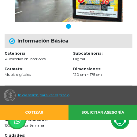
Información Básica
Categoría:
Subcategoría:
Publicidad en Interiores
Digital
Formato:
Dimensiones:
Mupis digitales
120 cm × 175 cm
Audiencias
Inicia sesión para ver el precio
Escenarios de impacto:
Sistema de Transporte Público Masivo
COTIZAR
SOLICITAR ASESORÍA
Impactos estimados:
1500000 por Semana
Ciudades: