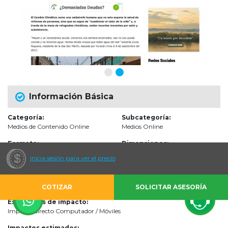
Información Básica
Categoría:
Subcategoría:
Medios de Contenido Online
Medios Online
Formato:
Dimensiones:
Presencias Fijas
800px x 130px, 300 p
Inicia sesión para ver el precio
Audiencias
COTIZAR
SOLICITAR ASESORÍA
Escenarios de impacto:
Impacto directo Computador / Móviles
Impactos estimados: