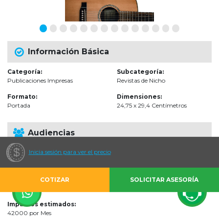
Información Básica
Categoría:
Subcategoría:
Publicaciones Impresas
Revistas de Nicho
Formato:
Dimensiones:
Portada
24,75 x 29,4 Centímetros
Audiencias
Inicia sesión para ver el precio
Escenarios de impacto:
Bares y Restaurantes, Centros Comerciales, Directo al Hogar (Revistas,
Radio y TV), Eventos Especiales, Gimnasios y Centros Deportivos, Hoteles,
Impacto directo Computador / Móviles, Peluquerías y SPA, Torres
COTIZAR
SOLICITAR ASESORÍA
Empresariales, Universidades
Impactos estimados:
42000 por Mes