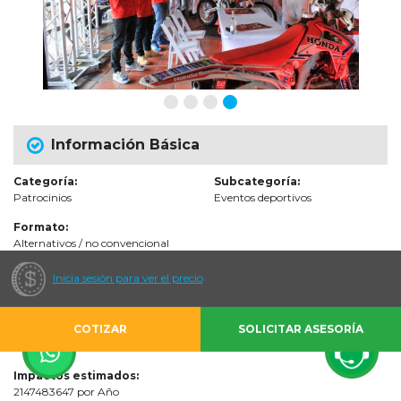
Información Básica
Categoría:
Subcategoría:
Patrocinios
Eventos deportivos
Formato:
Alternativos / no convencional
Inicia sesión para ver el precio
Audiencias
COTIZAR
SOLICITAR ASESORÍA
Escenarios de impacto:
Otro
Impactos estimados:
2147483647 por Año