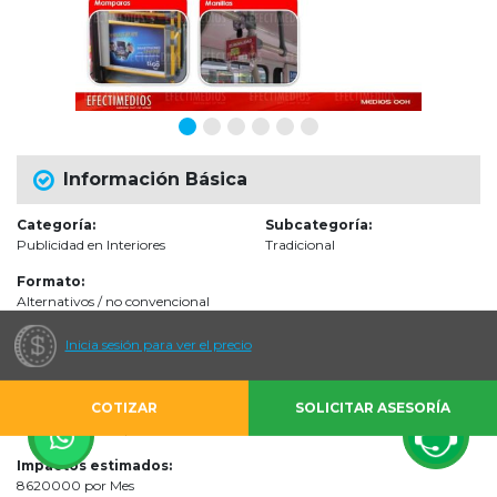
Información Básica
Categoría:
Subcategoría:
Publicidad en Interiores
Tradicional
Formato:
Alternativos / no convencional
Inicia sesión para ver el precio
Audiencias
COTIZAR
SOLICITAR ASESORÍA
Escenarios de impacto:
Sistema de Transporte Público Masivo
Impactos estimados:
8620000 por Mes