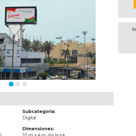
C
Subcategoría:
Digital
Dimensiones:
D,
10 m x 4 m (es la pa