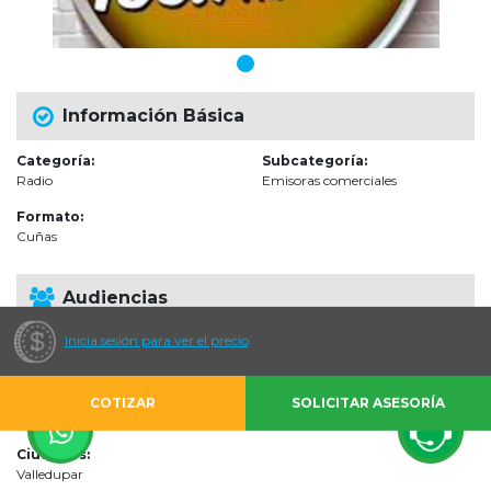
Información Básica
Categoría:
Subcategoría:
Radio
Emisoras comerciales
Formato:
Cuñas
Audiencias
Inicia sesión para ver el precio
Escenarios de impacto:
Directo al Hogar (Revistas, Radio y TV)
Impactos estimados:
COTIZAR
SOLICITAR ASESORÍA
2000000 por Día
Ciudades:
Valledupar