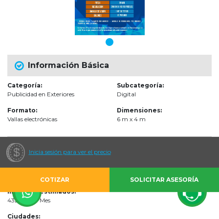
Información Básica
Categoría:
Subcategoría:
Publicidad en Exteriores
Digital
Formato:
Dimensiones:
Vallas electrónicas
6 m x 4 m
Audiencias
Inicia sesión para ver el precio
Escenarios de impacto:
Vías Públicas
COTIZAR
SOLICITAR ASESORÍA
Impactos estimados:
43200 por Mes
Ciudades: