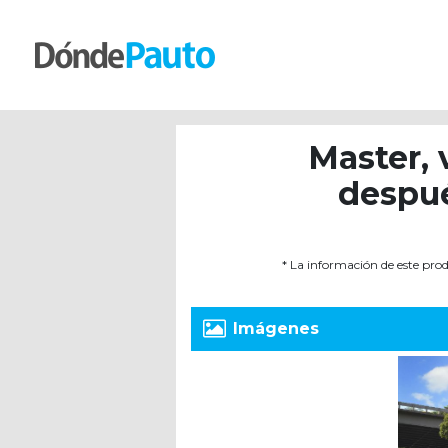
Master, 
despué
* La información de este prod
Imágenes