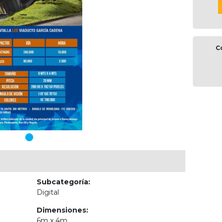
C
Subcategoría:
Digital
Dimensiones:
6m x 4m