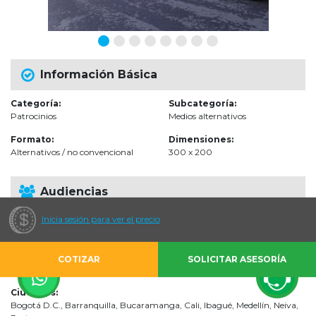
Información Básica
Categoría:
Subcategoría:
Patrocinios
Medios alternativos
Formato:
Dimensiones:
Alternativos / no convencional
300 x 200
Audiencias
Inicia sesión para ver el precio
Escenarios de impacto:
Vías Públicas
Impactos estimados:
COTIZAR
SOLICITAR ASESORÍA
0 por Día
Ciudades:
Bogotá D.C., Barranquilla, Bucaramanga, Cali, Ibagué, Medellín, Neiva,