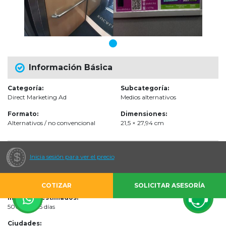
Información Básica
Categoría:
Subcategoría:
Direct Marketing Ad
Medios alternativos
Formato:
Dimensiones:
Alternativos / no convencional
21,5 × 27,94 cm
Audiencias
Inicia sesión para ver el precio
Escenarios de impacto:
Torres Residenciales
COTIZAR
SOLICITAR ASESORÍA
Impactos estimados:
5000 por 15 días
Ciudades: